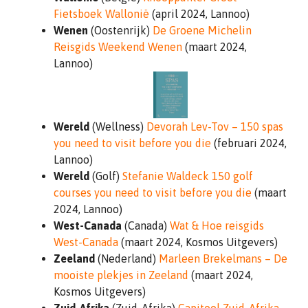
Fietsboek Wallonië
(april 2024, Lannoo)
Wenen
(Oostenrijk)
De Groene Michelin
Reisgids Weekend Wenen
(maart 2024,
Lannoo)
Wereld
(Wellness)
Devorah Lev-Tov – 150 spas
you need to visit before you die
(februari 2024,
Lannoo)
Wereld
(Golf)
Stefanie Waldeck 150 golf
courses you need to visit before you die
(maart
2024, Lannoo)
West-Canada
(Canada)
Wat & Hoe reisgids
West-Canada
(maart 2024, Kosmos Uitgevers)
Zeeland
(Nederland)
Marleen Brekelmans – De
mooiste plekjes in Zeeland
(maart 2024,
Kosmos Uitgevers)
Zuid-Afrika
(Zuid-Afrika)
Capitool Zuid-Afrika