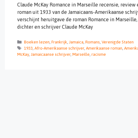
Claude McKay Romance in Marseille recensie, review 
roman uit 1933 van de Jamaicaans-Amerikaanse schrijve
verschijnt heruitgave de roman Romance in Marseille
dichter en schrijver Claude McKay
Categorieën
Boeken lezen
,
Frankrijk
,
Jamaica
,
Romans
,
Verenigde Staten
Tags
1933
,
Afro-Amerikaanse schrijver
,
Amerikaanse roman
,
Amerika
McKay
,
Jamaicaanse schrijver
,
Marseille
,
racisme