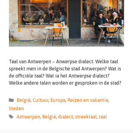
Taal van Antwerpen – Anwerpse dialect. Welke taal
spreekt men in de Belgische stad Antwerpen? Wat is
de officiële taal? Wat ia het Antwerpse dialect?
Welke andere talen worden er gesproken in de stad?
Categorieën
België
,
Cultuur
,
Europa
,
Reizen en vakantie
,
Steden
Tags
Antwerpen
,
België
,
dialect
,
streektaal
,
taal