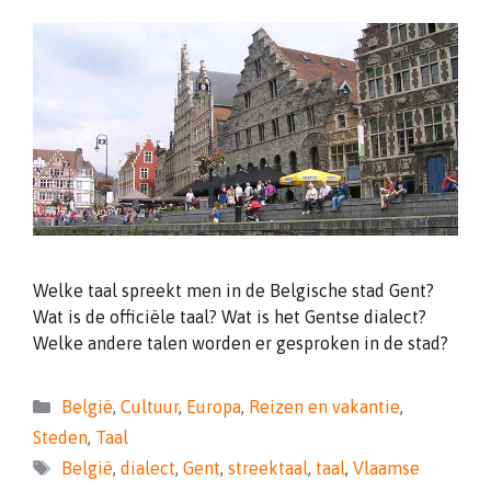
Welke taal spreekt men in de Belgische stad Gent?
Wat is de officiële taal? Wat is het Gentse dialect?
Welke andere talen worden er gesproken in de stad?
Categorieën
België
,
Cultuur
,
Europa
,
Reizen en vakantie
,
Steden
,
Taal
Tags
België
,
dialect
,
Gent
,
streektaal
,
taal
,
Vlaamse