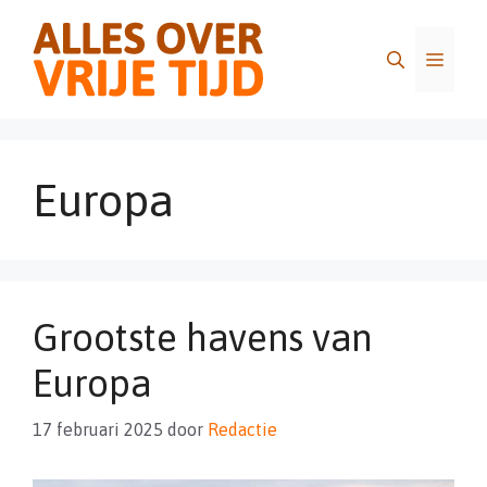
Ga
naar
Menu
de
inhoud
Europa
Grootste havens van
Europa
17 februari 2025
door
Redactie