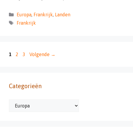
Categorieën
Europa
,
Frankrijk
,
Landen
Tags
Frankrijk
Pagina
Pagina
Pagina
1
2
3
Volgende
→
Categorieën
Categorieën