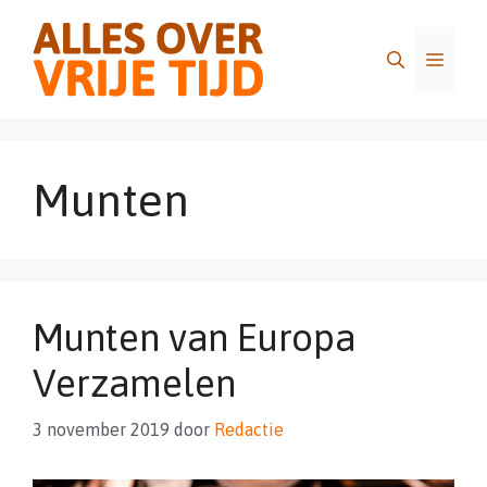
Ga
naar
Menu
de
inhoud
Munten
Munten van Europa
Verzamelen
3 november 2019
door
Redactie