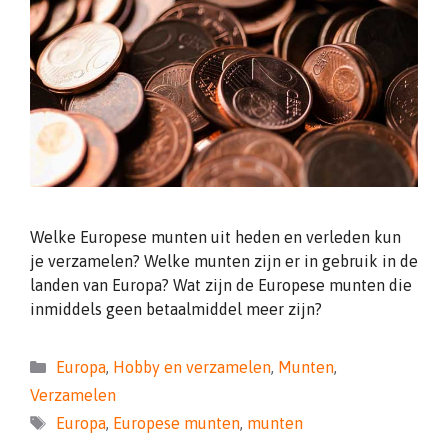
Welke Europese munten uit heden en verleden kun
je verzamelen? Welke munten zijn er in gebruik in de
landen van Europa? Wat zijn de Europese munten die
inmiddels geen betaalmiddel meer zijn?
Categorieën
Europa
,
Hobby en verzamelen
,
Munten
,
Verzamelen
Tags
Europa
,
Europese munten
,
munten