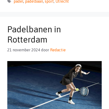
Tags
padel
,
padelbaan
,
sport
,
Utrecht
Padelbanen in
Rotterdam
21 november 2024
door
Redactie