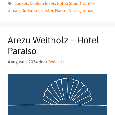
Tags
boeken
,
boeken lezen
,
Botho Strauß
,
Duitse
roman
,
Duitse schrijfster
,
Hanser Verlag
,
roman
Arezu Weitholz – Hotel
Paraíso
4 augustus 2024
door
Redactie