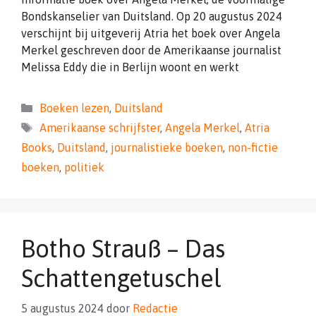
Bondskanselier van Duitsland. Op 20 augustus 2024
verschijnt bij uitgeverij Atria het boek over Angela
Merkel geschreven door de Amerikaanse journalist
Melissa Eddy die in Berlijn woont en werkt
Categorieën
Boeken lezen
,
Duitsland
Tags
Amerikaanse schrijfster
,
Angela Merkel
,
Atria
Books
,
Duitsland
,
journalistieke boeken
,
non-fictie
boeken
,
politiek
Botho Strauß – Das
Schattengetuschel
5 augustus 2024
door
Redactie