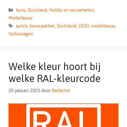
Categorieën
Auto
,
Duitsland
,
Hobby en verzamelen
,
Modelbouw
Tags
auto's
,
bouwpakket
,
Duitsland
,
LEGO
,
modelbouw
,
Volkswagen
Welke kleur hoort bij
welke RAL-kleurcode
20 januari 2025
door
Redactie