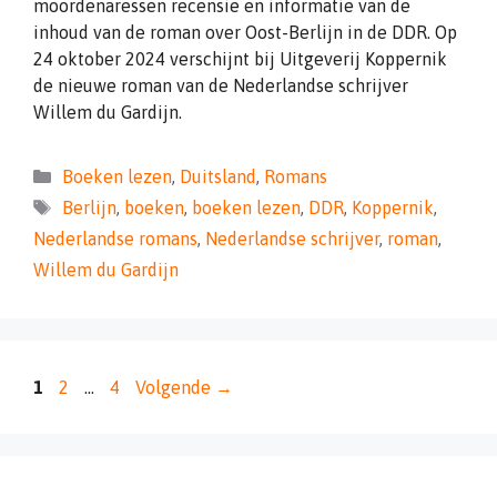
moordenaressen recensie en informatie van de
inhoud van de roman over Oost-Berlijn in de DDR. Op
24 oktober 2024 verschijnt bij Uitgeverij Koppernik
de nieuwe roman van de Nederlandse schrijver
Willem du Gardijn.
Categorieën
Boeken lezen
,
Duitsland
,
Romans
Tags
Berlijn
,
boeken
,
boeken lezen
,
DDR
,
Koppernik
,
Nederlandse romans
,
Nederlandse schrijver
,
roman
,
Willem du Gardijn
Pagina
Pagina
Pagina
1
2
…
4
Volgende
→