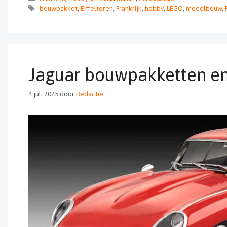
Tags
bouwpakket
,
Eiffeltoren
,
Frankrijk
,
hobby
,
LEGO
,
modelbouw
,
Jaguar bouwpakketten 
4 juli 2025
door
Redactie