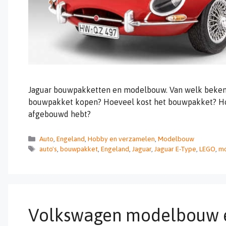
Jaguar bouwpakketten en modelbouw. Van welk beken
bouwpakket kopen? Hoeveel kost het bouwpakket? Hoe 
afgebouwd hebt?
Categorieën
Auto
,
Engeland
,
Hobby en verzamelen
,
Modelbouw
Tags
auto's
,
bouwpakket
,
Engeland
,
Jaguar
,
Jaguar E-Type
,
LEGO
,
m
Volkswagen modelbouw 