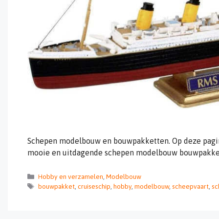
Schepen modelbouw en bouwpakketten. Op deze pagina 
mooie en uitdagende schepen modelbouw bouwpakkett
Categorieën
Hobby en verzamelen
,
Modelbouw
Tags
bouwpakket
,
cruiseschip
,
hobby
,
modelbouw
,
scheepvaart
,
sc