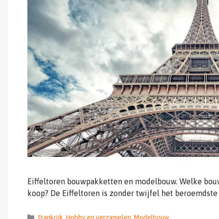
Eiffeltoren bouwpakketten en modelbouw. Welke bouwp
koop? De Eiffeltoren is zonder twijfel het beroemdst
Categorieën
Frankrijk
,
Hobby en verzamelen
,
Modelbouw