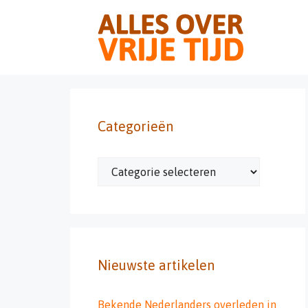
Ga
naar
de
inhoud
Categorieën
Categorieën
Nieuwste artikelen
Bekende Nederlanders overleden in