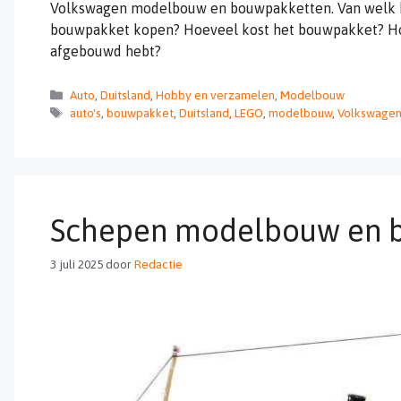
Volkswagen modelbouw en bouwpakketten. Van welk 
bouwpakket kopen? Hoeveel kost het bouwpakket? Hoe 
afgebouwd hebt?
Categorieën
Auto
,
Duitsland
,
Hobby en verzamelen
,
Modelbouw
Tags
auto's
,
bouwpakket
,
Duitsland
,
LEGO
,
modelbouw
,
Volkswage
Schepen modelbouw en 
3 juli 2025
door
Redactie