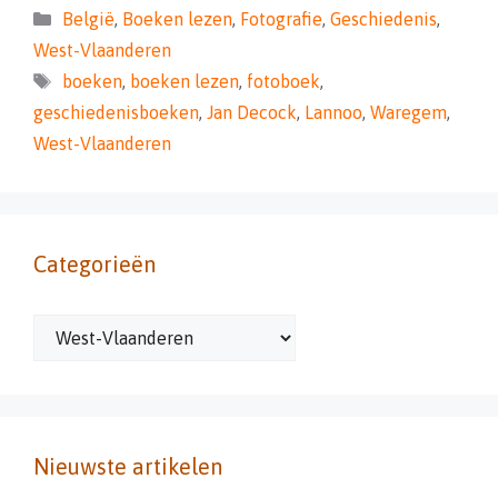
Categorieën
België
,
Boeken lezen
,
Fotografie
,
Geschiedenis
,
West-Vlaanderen
Tags
boeken
,
boeken lezen
,
fotoboek
,
geschiedenisboeken
,
Jan Decock
,
Lannoo
,
Waregem
,
West-Vlaanderen
Categorieën
Categorieën
Nieuwste artikelen