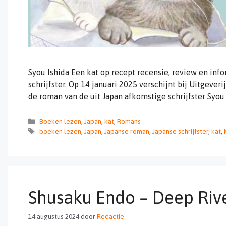
Syou Ishida Een kat op recept recensie, review en inf
schrijfster. Op 14 januari 2025 verschijnt bij Uitgeve
de roman van de uit Japan afkomstige schrijfster Syou
Categorieën
Boeken lezen
,
Japan
,
kat
,
Romans
Tags
boeken lezen
,
Japan
,
Japanse roman
,
Japanse schrijfster
,
kat
,
Shusaku Endo – Deep Riv
14 augustus 2024
door
Redactie