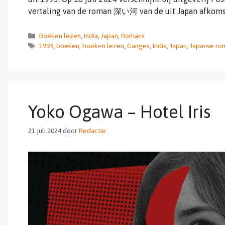
vertaling van de roman 深い河 van de uit Japan afkoms
Categorieën
Boeken lezen
,
India
,
Japan
,
Romans
Tags
1993
,
boeken
,
boeken lezen
,
Ganges
,
India
,
Japan
,
Japanse ro
Yoko Ogawa – Hotel Iris
21 juli 2024
door
Redactie