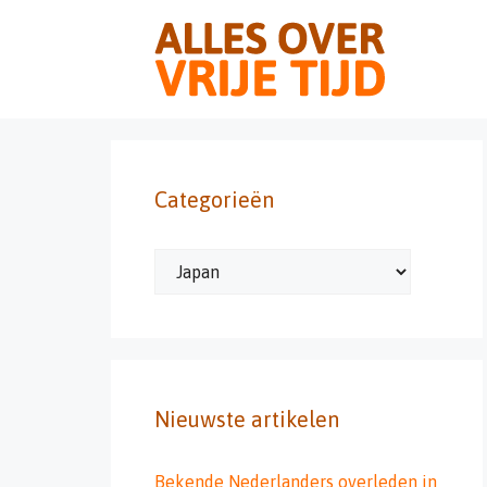
Ga
naar
de
inhoud
Categorieën
Categorieën
Nieuwste artikelen
Bekende Nederlanders overleden in