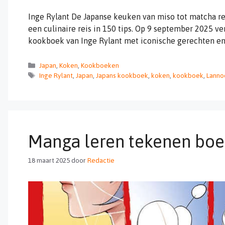
Inge Rylant De Japanse keuken van miso tot matcha r
een culinaire reis in 150 tips. Op 9 september 2025 ve
kookboek van Inge Rylant met iconische gerechten en
Categorieën
Japan
,
Koken
,
Kookboeken
Tags
Inge Rylant
,
Japan
,
Japans kookboek
,
koken
,
kookboek
,
Lanno
Manga leren tekenen boe
18 maart 2025
door
Redactie