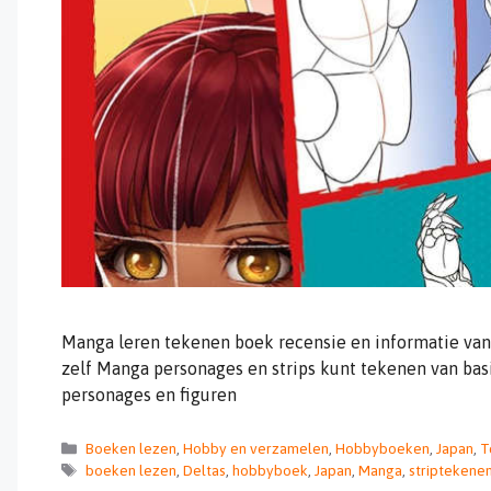
Manga leren tekenen boek recensie en informatie van
zelf Manga personages en strips kunt tekenen van bas
personages en figuren
Categorieën
Boeken lezen
,
Hobby en verzamelen
,
Hobbyboeken
,
Japan
,
T
Tags
boeken lezen
,
Deltas
,
hobbyboek
,
Japan
,
Manga
,
striptekene