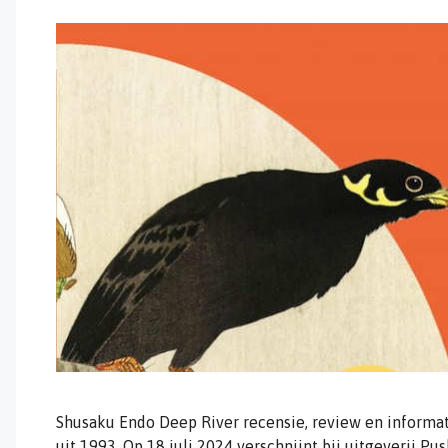
Shusaku Endo Deep River recensie, review en informa
uit 1993. Op 18 juli 2024 verschnijnt bij uitgeverij Pu