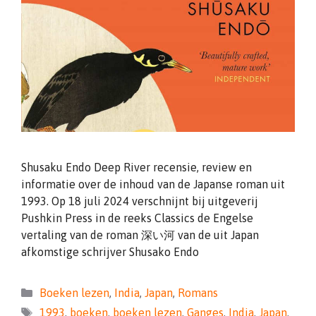
Shusaku Endo Deep River recensie, review en
informatie over de inhoud van de Japanse roman uit
1993. Op 18 juli 2024 verschnijnt bij uitgeverij
Pushkin Press in de reeks Classics de Engelse
vertaling van de roman 深い河 van de uit Japan
afkomstige schrijver Shusako Endo
Categorieën
Boeken lezen
,
India
,
Japan
,
Romans
Tags
1993
,
boeken
,
boeken lezen
,
Ganges
,
India
,
Japan
,