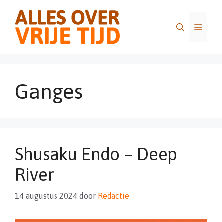
Ga
naar
Menu
de
inhoud
Ganges
Shusaku Endo – Deep
River
14 augustus 2024
door
Redactie