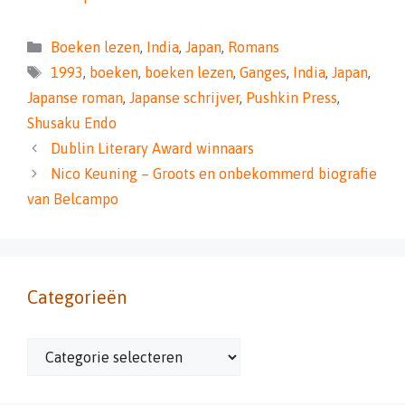
Categorieën
Boeken lezen
,
India
,
Japan
,
Romans
Tags
1993
,
boeken
,
boeken lezen
,
Ganges
,
India
,
Japan
,
Japanse roman
,
Japanse schrijver
,
Pushkin Press
,
Shusaku Endo
Dublin Literary Award winnaars
Nico Keuning – Groots en onbekommerd biografie
van Belcampo
Categorieën
Categorieën