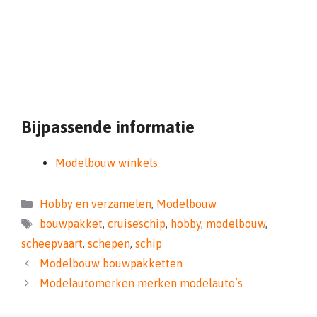
Bijpassende informatie
Modelbouw winkels
Categorieën
Hobby en verzamelen
,
Modelbouw
Tags
bouwpakket
,
cruiseschip
,
hobby
,
modelbouw
,
scheepvaart
,
schepen
,
schip
Modelbouw bouwpakketten
Modelautomerken merken modelauto’s