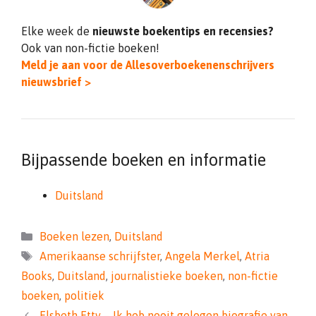
Elke week de
nieuwste boekentips en recensies?
Ook van non-fictie boeken!
Meld je aan voor de Allesoverboekenenschrijvers
nieuwsbrief >
Bijpassende boeken en informatie
Duitsland
Categorieën
Boeken lezen
,
Duitsland
Tags
Amerikaanse schrijfster
,
Angela Merkel
,
Atria
Books
,
Duitsland
,
journalistieke boeken
,
non-fictie
boeken
,
politiek
Elsbeth Etty – Ik heb nooit gelogen biografie van