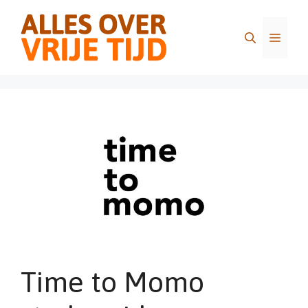
Ga
naar
Menu
de
inhoud
Time to Momo