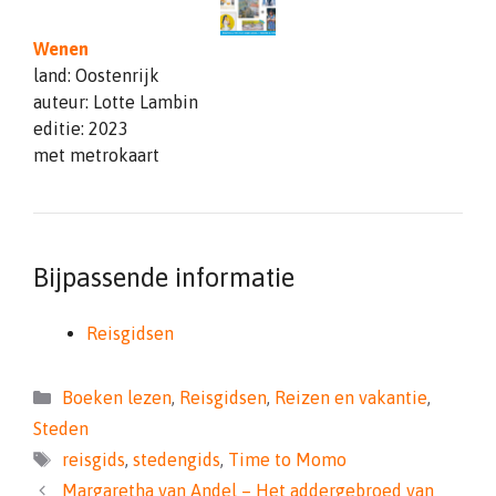
Wenen
land: Oostenrijk
auteur: Lotte Lambin
editie: 2023
met metrokaart
Bijpassende informatie
Reisgidsen
Categorieën
Boeken lezen
,
Reisgidsen
,
Reizen en vakantie
,
Steden
Tags
reisgids
,
stedengids
,
Time to Momo
Margaretha van Andel – Het addergebroed van