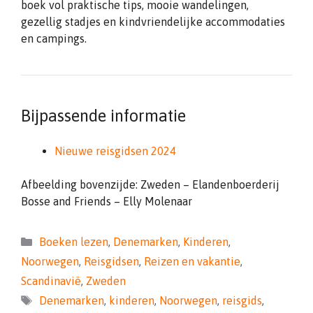
boek vol praktische tips, mooie wandelingen,
gezellig stadjes en kindvriendelijke accommodaties
en campings.
Bijpassende informatie
Nieuwe reisgidsen 2024
Afbeelding bovenzijde: Zweden – Elandenboerderij
Bosse and Friends – Elly Molenaar
Categorieën
Boeken lezen
,
Denemarken
,
Kinderen
,
Noorwegen
,
Reisgidsen
,
Reizen en vakantie
,
Scandinavië
,
Zweden
Tags
Denemarken
,
kinderen
,
Noorwegen
,
reisgids
,