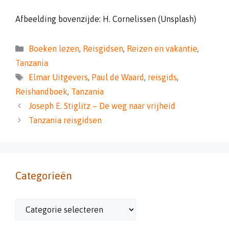
Afbeelding bovenzijde: H. Cornelissen (Unsplash)
Categorieën
Boeken lezen
,
Reisgidsen
,
Reizen en vakantie
,
Tanzania
Tags
Elmar Uitgevers
,
Paul de Waard
,
reisgids
,
Reishandboek
,
Tanzania
Joseph E. Stiglitz – De weg naar vrijheid
Tanzania reisgidsen
Categorieën
Categorieën