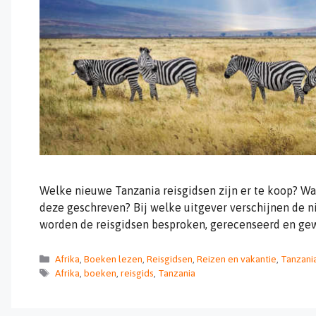
Welke nieuwe Tanzania reisgidsen zijn er te koop? Wat
deze geschreven? Bij welke uitgever verschijnen de 
worden de reisgidsen besproken, gerecenseerd en ge
Categorieën
Afrika
,
Boeken lezen
,
Reisgidsen
,
Reizen en vakantie
,
Tanzani
Tags
Afrika
,
boeken
,
reisgids
,
Tanzania