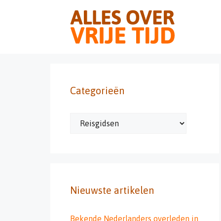
Ga
naar
de
inhoud
Categorieën
Categorieën
Nieuwste artikelen
Bekende Nederlanders overleden in