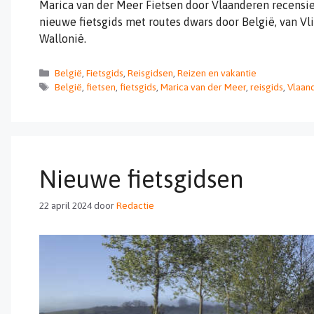
Marica van der Meer Fietsen door Vlaanderen recensie
nieuwe fietsgids met routes dwars door België, van Vl
Wallonië.
Categorieën
België
,
Fietsgids
,
Reisgidsen
,
Reizen en vakantie
Tags
België
,
fietsen
,
fietsgids
,
Marica van der Meer
,
reisgids
,
Vlaan
Nieuwe fietsgidsen
22 april 2024
door
Redactie