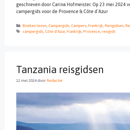
geschreven door Carina Hofmeister. Op 23 mei 2024 ve
campergids voor de Provence & Côte d’Azur
Categorieën
Boeken lezen
,
Campergids
,
Campers
,
Frankrijk
,
Reisgidsen
,
Re
Tags
campergids
,
Côte d’Azur
,
Frankrijk
,
Provence
,
reisgids
Tanzania reisgidsen
12 mei 2024
door
Redactie