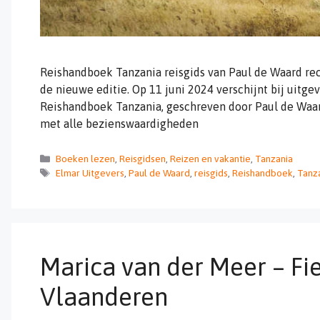
Reishandboek Tanzania reisgids van Paul de Waard rec
de nieuwe editie. Op 11 juni 2024 verschijnt bij uitge
Reishandboek Tanzania, geschreven door Paul de Waard
met alle bezienswaardigheden
Categorieën
Boeken lezen
,
Reisgidsen
,
Reizen en vakantie
,
Tanzania
Tags
Elmar Uitgevers
,
Paul de Waard
,
reisgids
,
Reishandboek
,
Tanz
Marica van der Meer – Fi
Vlaanderen