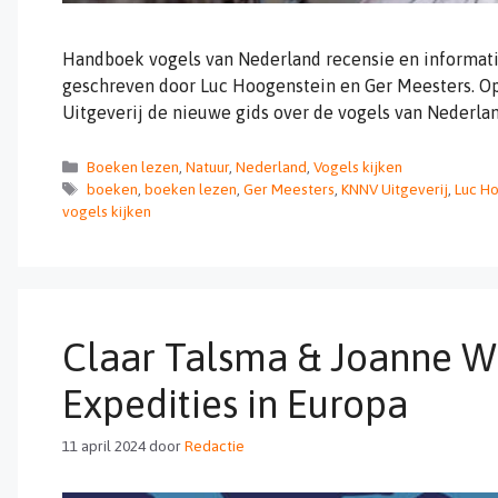
Handboek vogels van Nederland recensie en informati
geschreven door Luc Hoogenstein en Ger Meesters. Op 
Uitgeverij de nieuwe gids over de vogels van Nederla
Categorieën
Boeken lezen
,
Natuur
,
Nederland
,
Vogels kijken
Tags
boeken
,
boeken lezen
,
Ger Meesters
,
KNNV Uitgeverij
,
Luc H
vogels kijken
Claar Talsma & Joanne Wi
Expedities in Europa
11 april 2024
door
Redactie