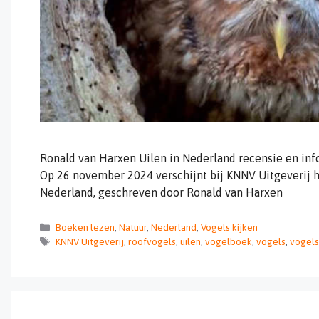
Ronald van Harxen Uilen in Nederland recensie en inf
Op 26 november 2024 verschijnt bij KNNV Uitgeverij h
Nederland, geschreven door Ronald van Harxen
Categorieën
Boeken lezen
,
Natuur
,
Nederland
,
Vogels kijken
Tags
KNNV Uitgeverij
,
roofvogels
,
uilen
,
vogelboek
,
vogels
,
vogels