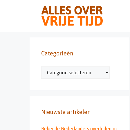
Ga
naar
de
inhoud
Categorieën
Categorieën
Nieuwste artikelen
Bekende Nederlanders overleden in