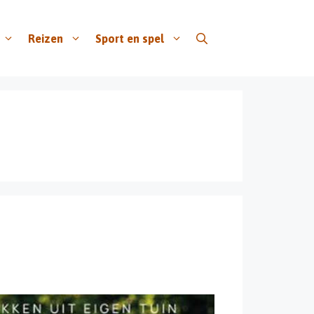
Reizen
Sport en spel
i