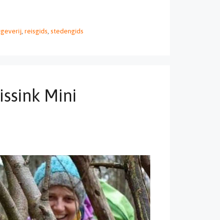
geverij
,
reisgids
,
stedengids
ssink Mini