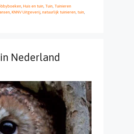
obbyboeken
,
Huis en tuin
,
Tuin
,
Tuinieren
Jansen
,
KNNV Uitgeverij
,
natuurlijk tuinieren
,
tuin
,
 in Nederland