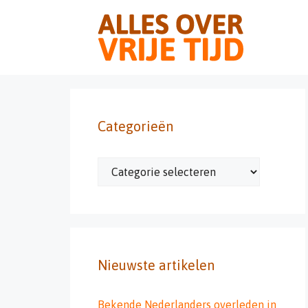
Ga
naar
de
inhoud
Categorieën
Categorieën
Nieuwste artikelen
Bekende Nederlanders overleden in