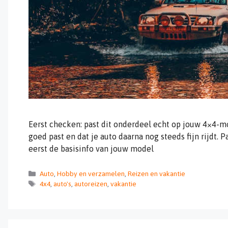
Eerst checken: past dit onderdeel echt op jouw 4×4-mo
goed past en dat je auto daarna nog steeds fijn rijdt.
eerst de basisinfo van jouw model
Categorieën
Auto
,
Hobby en verzamelen
,
Reizen en vakantie
Tags
4x4
,
auto's
,
autoreizen
,
vakantie