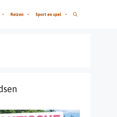
Reizen
Sport en spel
dsen