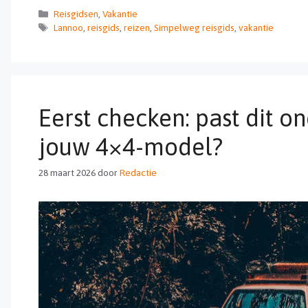
Categorieën
Reisgidsen
,
Vakantie
Tags
Lannoo
,
reisgids
,
reizen
,
Simpelweg reisgids
,
vakantie
Eerst checken: past dit o
jouw 4×4-model?
28 maart 2026
door
Redactie