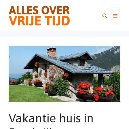
Ga
naar
Menu
de
inhoud
Vakantie huis in