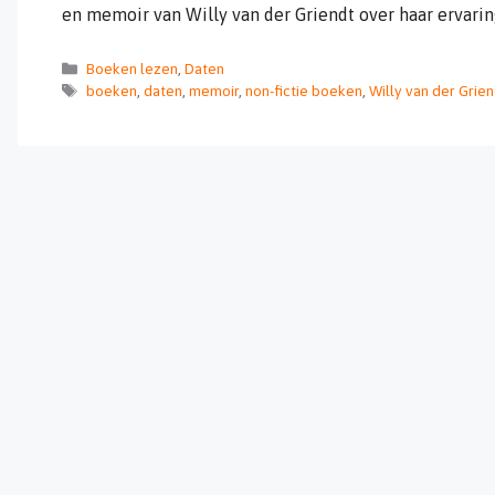
en memoir van Willy van der Griendt over haar ervari
Categorieën
Boeken lezen
,
Daten
Tags
boeken
,
daten
,
memoir
,
non-fictie boeken
,
Willy van der Grien