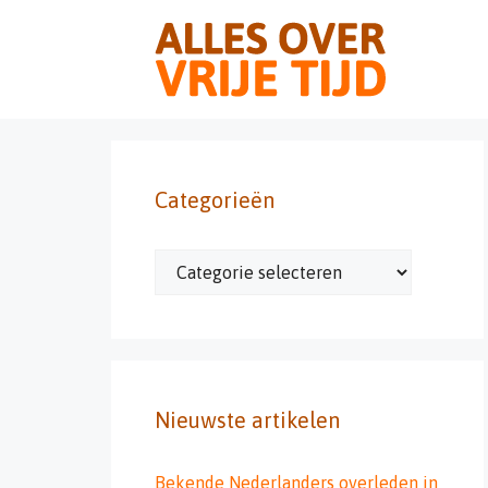
Ga
naar
de
inhoud
Categorieën
Categorieën
Nieuwste artikelen
Bekende Nederlanders overleden in