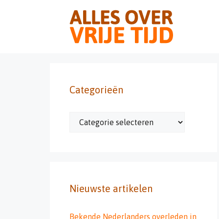
Ga
naar
de
inhoud
Categorieën
Categorieën
Nieuwste artikelen
Bekende Nederlanders overleden in