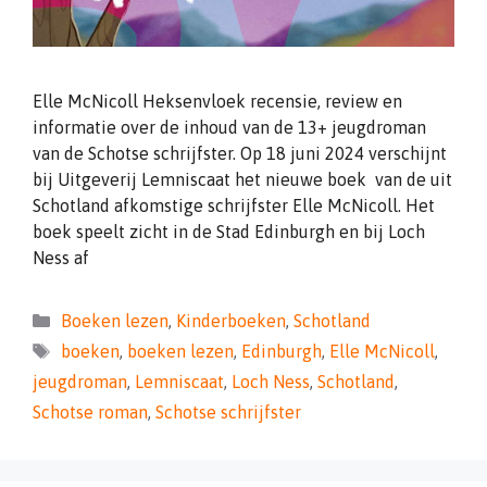
Elle McNicoll Heksenvloek recensie, review en
informatie over de inhoud van de 13+ jeugdroman
van de Schotse schrijfster. Op 18 juni 2024 verschijnt
bij Uitgeverij Lemniscaat het nieuwe boek van de uit
Schotland afkomstige schrijfster Elle McNicoll. Het
boek speelt zicht in de Stad Edinburgh en bij Loch
Ness af
Categorieën
Boeken lezen
,
Kinderboeken
,
Schotland
Tags
boeken
,
boeken lezen
,
Edinburgh
,
Elle McNicoll
,
jeugdroman
,
Lemniscaat
,
Loch Ness
,
Schotland
,
Schotse roman
,
Schotse schrijfster