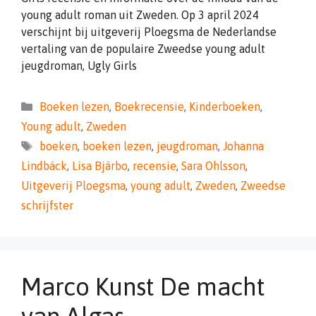
young adult roman uit Zweden. Op 3 april 2024
verschijnt bij uitgeverij Ploegsma de Nederlandse
vertaling van de populaire Zweedse young adult
jeugdroman, Ugly Girls
Categorieën
Boeken lezen
,
Boekrecensie
,
Kinderboeken
,
Young adult
,
Zweden
Tags
boeken
,
boeken lezen
,
jeugdroman
,
Johanna
Lindbäck
,
Lisa Bjärbo
,
recensie
,
Sara Ohlsson
,
Uitgeverij Ploegsma
,
young adult
,
Zweden
,
Zweedse
schrijfster
Marco Kunst De macht