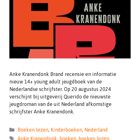
Anke Kranendonk Brand recensie en informatie
nieuw 14+ young adult jeugdboek van de
Nederlandse schrijfster. Op 20 augustus 2024
verschijnt bij uitgeverij Querido de nieuwste
jeugdroman van de uit Nederland afkomstige
schrijfster Anke Kranendonk.
Categorieën
Boeken lezen
,
Kinderboeken
,
Nederland
Tags
Anke Kranendonk
,
boeken
,
boeken lezen
,