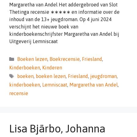
Margaretha van Andel Het addergebroed van Slot
Thetinga recensie ∗∗∗∗∗ en informatie over de
inhoud van de 13+ jeugdroman. Op 4 juni 2024
verschijnt het nieuwe boek van
kinderboekenschrijfster Margaretha van Andel bij
Uitgeverij Lemniscaat
Categorieën
Boeken lezen
,
Boekrecensie
,
Friesland
,
Kinderboeken
,
Kinderen
Tags
boeken
,
boeken lezen
,
Friesland
,
jeugdroman
,
kinderboeken
,
Lemniscaat
,
Margaretha van Andel
,
recensie
Lisa Bjärbo, Johanna