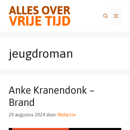
Ga
naar
Menu
de
inhoud
jeugdroman
Anke Kranendonk –
Brand
20 augustus 2024
door
Redactie