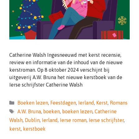
Catherine Walsh Ingesneeuwd met kerst recensie,
review en informatie van de inhoud van de nieuwe
kerstroman. Op 8 oktober 2024 verschijnt bij
uitgeverij A.W. Bruna het nieuwe kerstboek van de
Ierse schrijfster Catherine Walsh
Categorieën
Boeken lezen
,
Feestdagen
,
Ierland
,
Kerst
,
Romans
Tags
A.W. Bruna
,
boeken
,
boeken lezen
,
Catherine
Walsh
,
Dublin
,
Ierland
,
Ierse roman
,
Ierse schrijfster
,
kerst
,
kerstboek