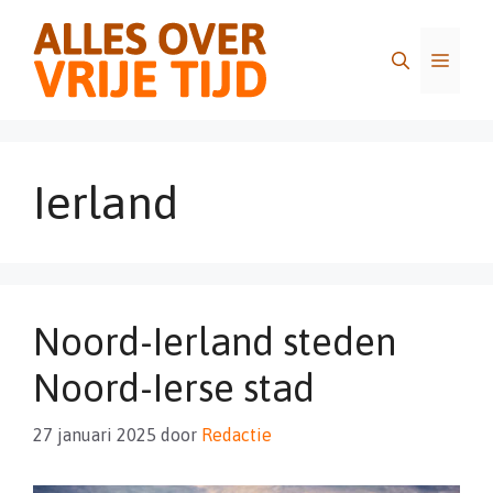
Ga
naar
Menu
de
inhoud
Ierland
Noord-Ierland steden
Noord-Ierse stad
27 januari 2025
door
Redactie