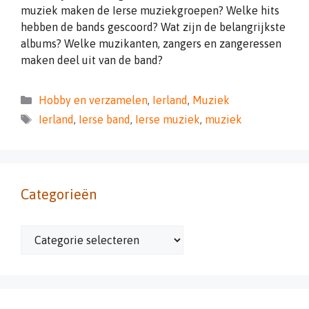
muziek maken de Ierse muziekgroepen? Welke hits
hebben de bands gescoord? Wat zijn de belangrijkste
albums? Welke muzikanten, zangers en zangeressen
maken deel uit van de band?
Categorieën
Hobby en verzamelen
,
Ierland
,
Muziek
Tags
Ierland
,
Ierse band
,
Ierse muziek
,
muziek
Categorieën
Categorieën