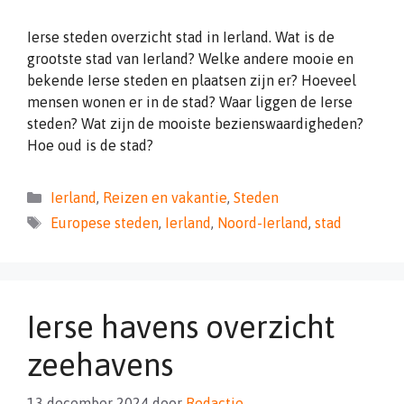
Ierse steden overzicht stad in Ierland. Wat is de
grootste stad van Ierland? Welke andere mooie en
bekende Ierse steden en plaatsen zijn er? Hoeveel
mensen wonen er in de stad? Waar liggen de Ierse
steden? Wat zijn de mooiste bezienswaardigheden?
Hoe oud is de stad?
Categorieën
Ierland
,
Reizen en vakantie
,
Steden
Tags
Europese steden
,
Ierland
,
Noord-Ierland
,
stad
Ierse havens overzicht
zeehavens
13 december 2024
door
Redactie