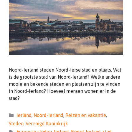
Noord-Ierland steden Noord-Ierse stad en plaats. Wat
is de grootste stad van Noord-Ierland? Welke andere
mooie en bekende steden en plaatsen zijn te vinden
in Noord-Ierland? Hoeveel mensen wonen er in de
stad?
Categorieën
Ierland
,
Noord-Ierland
,
Reizen en vakantie
,
Steden
,
Verenigd Koninkrijk
Tags
Europese steden
,
Ierland
,
Noord-Ierland
,
stad