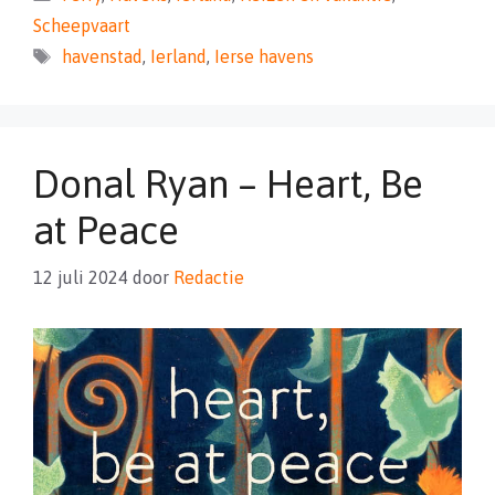
Scheepvaart
Tags
havenstad
,
Ierland
,
Ierse havens
Donal Ryan – Heart, Be
at Peace
12 juli 2024
door
Redactie