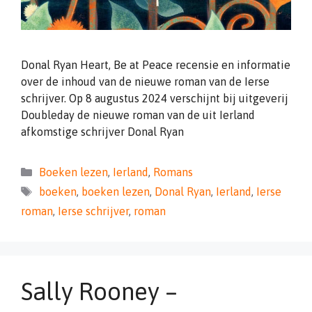
Donal Ryan Heart, Be at Peace recensie en informatie
over de inhoud van de nieuwe roman van de Ierse
schrijver. Op 8 augustus 2024 verschijnt bij uitgeverij
Doubleday de nieuwe roman van de uit Ierland
afkomstige schrijver Donal Ryan
Categorieën
Boeken lezen
,
Ierland
,
Romans
Tags
boeken
,
boeken lezen
,
Donal Ryan
,
Ierland
,
Ierse
roman
,
Ierse schrijver
,
roman
Sally Rooney –