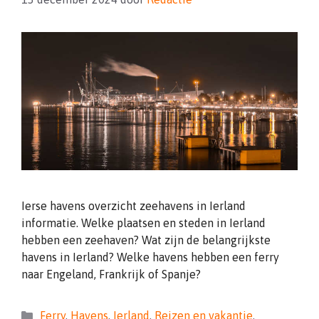
Ierse havens overzicht zeehavens in Ierland
informatie. Welke plaatsen en steden in Ierland
hebben een zeehaven? Wat zijn de belangrijkste
havens in Ierland? Welke havens hebben een ferry
naar Engeland, Frankrijk of Spanje?
Categorieën
Ferry
,
Havens
,
Ierland
,
Reizen en vakantie
,