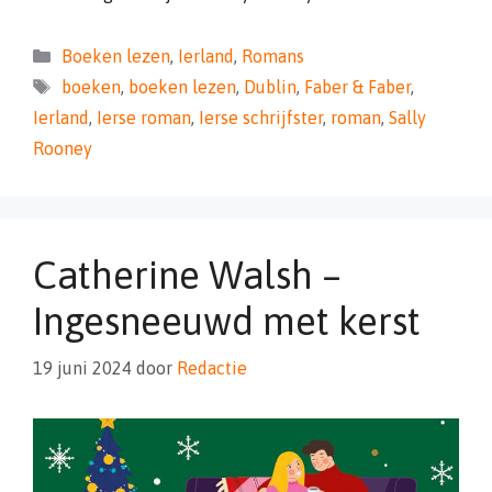
Categorieën
Boeken lezen
,
Ierland
,
Romans
Tags
boeken
,
boeken lezen
,
Dublin
,
Faber & Faber
,
Ierland
,
Ierse roman
,
Ierse schrijfster
,
roman
,
Sally
Rooney
Catherine Walsh –
Ingesneeuwd met kerst
19 juni 2024
door
Redactie