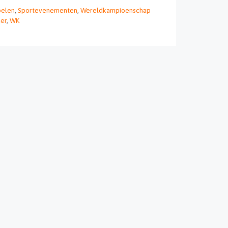
pelen
,
Sportevenementen
,
Wereldkampioenschap
er
,
WK