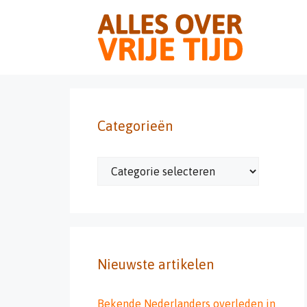
Ga
naar
de
inhoud
Categorieën
Categorieën
Nieuwste artikelen
Bekende Nederlanders overleden in