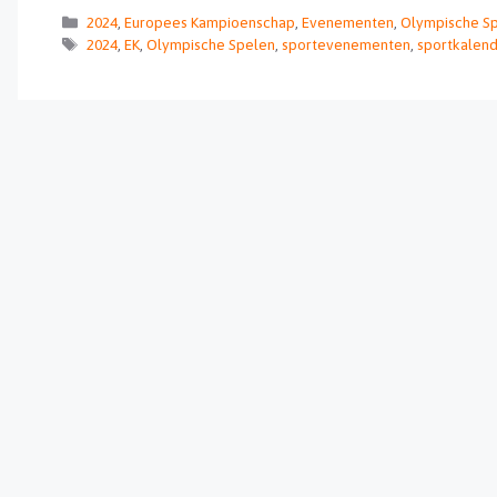
Categorieën
2024
,
Europees Kampioenschap
,
Evenementen
,
Olympische S
Tags
2024
,
EK
,
Olympische Spelen
,
sportevenementen
,
sportkalend