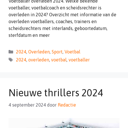
Voetballer overleden 2024. Welke bekende
voetballer, voetbalcoach en scheidsrechter is
overleden in 2024? Overzicht met informatie van de
overleden voetballers, coaches, trainers en
scheidsrechters met interlands, geboortedatum,
sterfdatum en meer
Categorieën
2024
,
Overleden
,
Sport
,
Voetbal
Tags
2024
,
overleden
,
voetbal
,
voetballer
Nieuwe thrillers 2024
4 september 2024
door
Redactie