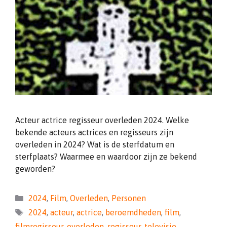
Acteur actrice regisseur overleden 2024. Welke
bekende acteurs actrices en regisseurs zijn
overleden in 2024? Wat is de sterfdatum en
sterfplaats? Waarmee en waardoor zijn ze bekend
geworden?
Categorieën
2024
,
Film
,
Overleden
,
Personen
Tags
2024
,
acteur
,
actrice
,
beroemdheden
,
film
,
filmregisseur
,
overleden
,
regisseur
,
televisie