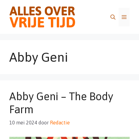
Ga
naar
Menu
de
inhoud
Abby Geni
Abby Geni – The Body
Farm
10 mei 2024
door
Redactie