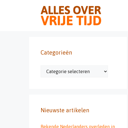
Ga
naar
de
inhoud
Categorieën
Categorieën
Nieuwste artikelen
Bekende Nederlanders overleden in