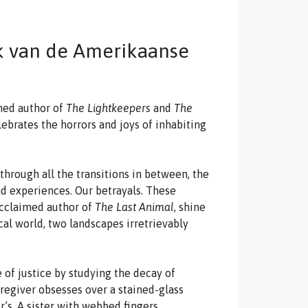
k van de Amerikaanse
med author of
The Lightkeepers
and
The
elebrates the horrors and joys of inhabiting
 through all the transitions in between, the
nd experiences. Our betrayals. These
 acclaimed author of
The Last Animal
, shine
cal world, two landscapes irretrievably
 of justice by studying the decay of
caregiver obsesses over a stained-glass
’s. A sister with webbed fingers