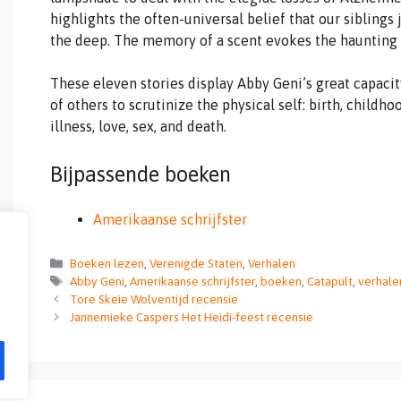
highlights the often-universal belief that our siblings
the deep. The memory of a scent evokes the haunting
These eleven stories display Abby Geni’s great capacit
of others to scrutinize the physical self: birth, childho
illness, love, sex, and death.
Bijpassende boeken
Amerikaanse schrijfster
Categorieën
Boeken lezen
,
Verenigde Staten
,
Verhalen
Tags
Abby Geni
,
Amerikaanse schrijfster
,
boeken
,
Catapult
,
verhale
Tore Skeie Wolventijd recensie
Jannemieke Caspers Het Heidi-feest recensie