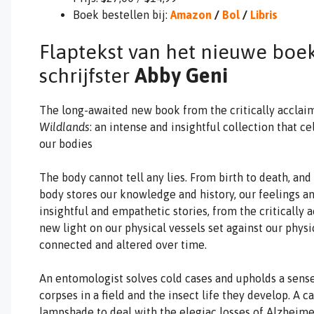
Boek bestellen bij:
Amazon
/
Bol
/
Libris
Flaptekst van het nieuwe boe
schrijfster
Abby Geni
The long-awaited new book from the critically acclai
Wildlands
: an intense and insightful collection that c
our bodies
The body cannot tell any lies. From birth to death, and
body stores our knowledge and history, our feelings a
insightful and empathetic stories, from the critically
new light on our physical vessels set against our physi
connected and altered over time.
An entomologist solves cold cases and upholds a sense
corpses in a field and the insect life they develop. A 
lampshade to deal with the elegiac losses of Alzheimer