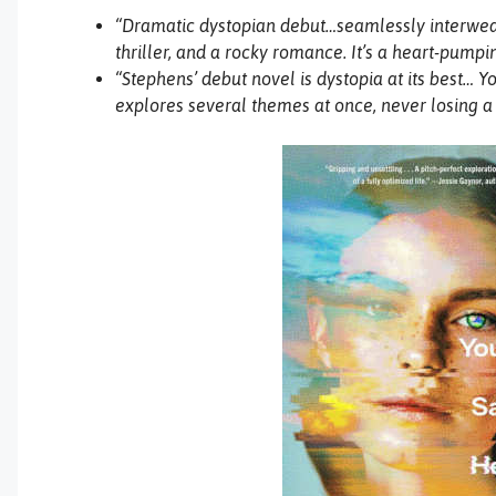
“Dramatic dystopian debut…seamlessly interweavi
thriller, and a rocky romance. It’s a heart-pumpin
“Stephens’ debut novel is dystopia at its best… Y
explores several themes at once, never losing a 