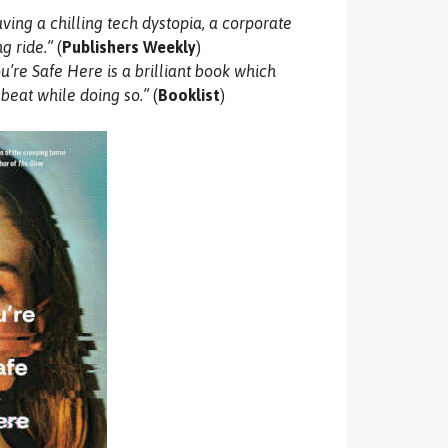
ng a chilling tech dystopia, a corporate
g ride.”
(
Publishers Weekly
)
ou’re Safe Here is a brilliant book which
beat while doing so.”
(
Booklist
)