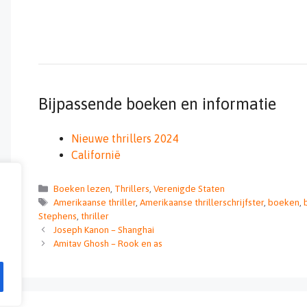
Bijpassende boeken en informatie
Nieuwe thrillers 2024
Californië
Categorieën
Boeken lezen
,
Thrillers
,
Verenigde Staten
Tags
Amerikaanse thriller
,
Amerikaanse thrillerschrijfster
,
boeken
,
Stephens
,
thriller
Joseph Kanon – Shanghai
Amitav Ghosh – Rook en as