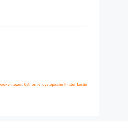
boeken lezen
,
Californië
,
dystopische thriller
,
Leslie