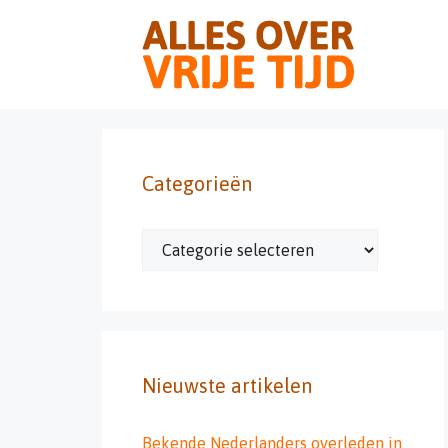
Ga
naar
de
inhoud
Categorieën
Categorieën
Nieuwste artikelen
Bekende Nederlanders overleden in