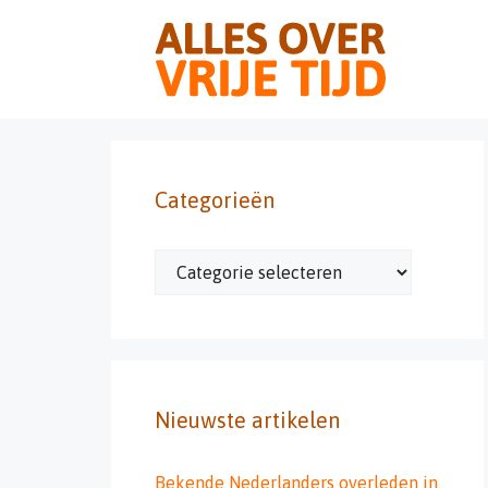
Ga
naar
de
inhoud
Categorieën
Categorieën
Nieuwste artikelen
Bekende Nederlanders overleden in