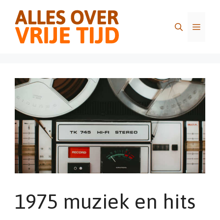
Ga
naar
Menu
de
inhoud
1975 muziek en hits