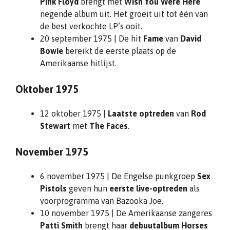
Pink Floyd
brengt met
Wish You Were Here
negende album uit. Het groeit uit tot één van
de best verkochte LP’s ooit.
20 september 1975 | De hit
Fame
van
David
Bowie
bereikt de eerste plaats op de
Amerikaanse hitlijst.
Oktober 1975
12 oktober 1975 |
Laatste optreden
van
Rod
Stewart
met
The Faces
.
November 1975
6 november 1975 | De Engelse punkgroep
Sex
Pistols
geven hun
eerste live-optreden
als
voorprogramma van Bazooka Joe.
10 november 1975 | De Amerikaanse zangeres
Patti Smith
brengt haar
debuutalbum Horses