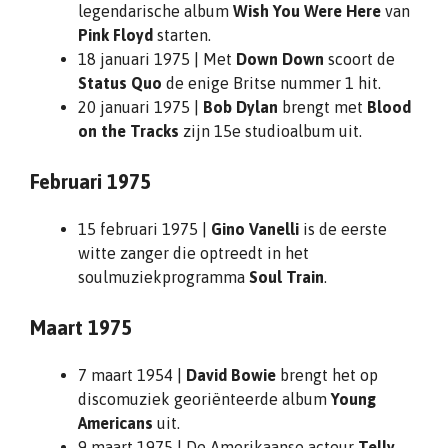
legendarische album
Wish You Were Here
van
Pink Floyd
starten.
18 januari 1975 | Met
Down Down
scoort de
Status Quo
de enige Britse nummer 1 hit.
20 januari 1975 |
Bob Dylan
brengt met
Blood
on the Tracks
zijn 15e studioalbum uit.
Februari 1975
15 februari 1975 |
Gino Vanelli
is de eerste
witte zanger die optreedt in het
soulmuziekprogramma
Soul Train
.
Maart 1975
7 maart 1954 |
David Bowie
brengt het op
discomuziek georiënteerde album
Young
Americans
uit.
9 maart 1975 | De Amerikaanse acteur
Telly