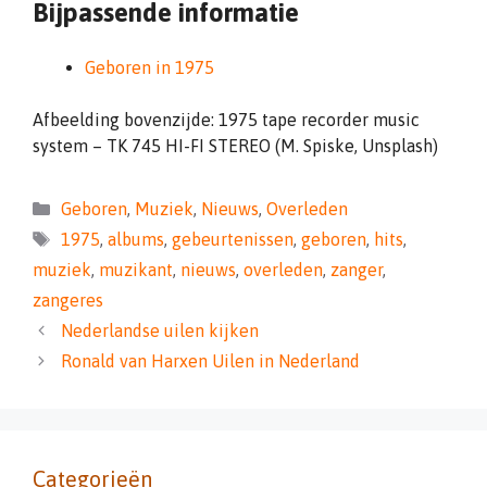
Bijpassende informatie
Geboren in 1975
Afbeelding bovenzijde: 1975 tape recorder music
system – TK 745 HI-FI STEREO (M. Spiske, Unsplash)
Categorieën
Geboren
,
Muziek
,
Nieuws
,
Overleden
Tags
1975
,
albums
,
gebeurtenissen
,
geboren
,
hits
,
muziek
,
muzikant
,
nieuws
,
overleden
,
zanger
,
zangeres
Nederlandse uilen kijken
Ronald van Harxen Uilen in Nederland
Categorieën