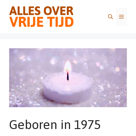
Ga
naar
Menu
de
inhoud
Geboren in 1975