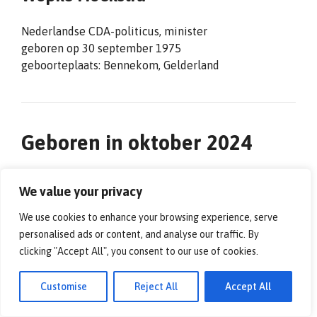
Nederlandse CDA-politicus, minister
geboren op 30 september 1975
geboorteplaats: Bennekom, Gelderland
Geboren in oktober 2024
Sophie Hilbrand
We value your privacy
Nederlandse televisiepresentator, actrice
We use cookies to enhance your browsing experience, serve
geboren op 5 oktober 1975
personalised ads or content, and analyse our traffic. By
geboorteplaats: Alkmaar, Noord-Holland
clicking "Accept All", you consent to our use of cookies.
Kate Winslet
Customise
Reject All
Accept All