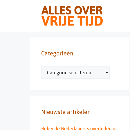
Ga
naar
de
inhoud
Categorieën
Categorieën
Nieuwste artikelen
Bekende Nederlanders overleden in