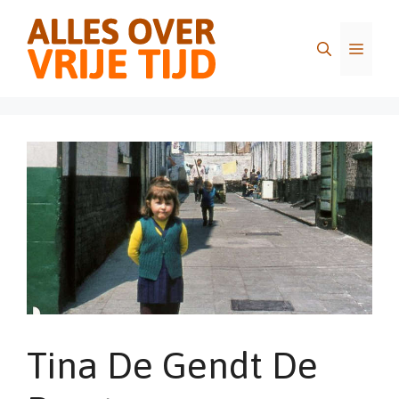
Ga
naar
Menu
de
inhoud
Tina De Gendt De