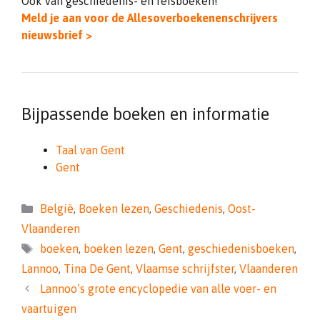
Ook van geschiedenis- en reisboeken!
Meld je aan voor de Allesoverboekenenschrijvers
nieuwsbrief >
Bijpassende boeken en informatie
Taal van Gent
Gent
Categorieën
België
,
Boeken lezen
,
Geschiedenis
,
Oost-
Vlaanderen
Tags
boeken
,
boeken lezen
,
Gent
,
geschiedenisboeken
,
Lannoo
,
Tina De Gent
,
Vlaamse schrijfster
,
Vlaanderen
Lannoo’s grote encyclopedie van alle voer- en
vaartuigen