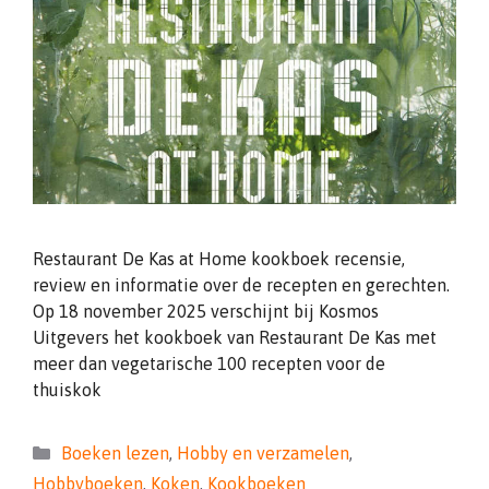
Restaurant De Kas at Home kookboek recensie,
review en informatie over de recepten en gerechten.
Op 18 november 2025 verschijnt bij Kosmos
Uitgevers het kookboek van Restaurant De Kas met
meer dan vegetarische 100 recepten voor de
thuiskok
Categorieën
Boeken lezen
,
Hobby en verzamelen
,
Hobbyboeken
,
Koken
,
Kookboeken