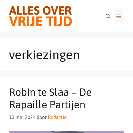
Ga
naar
Menu
de
inhoud
verkiezingen
Robin te Slaa – De
Rapaille Partijen
30 mei 2024
door
Redactie