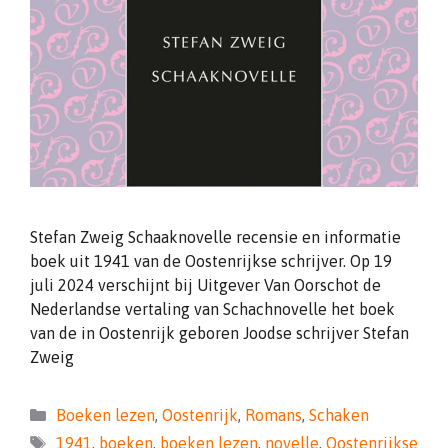
Stefan Zweig Schaaknovelle recensie en informatie
boek uit 1941 van de Oostenrijkse schrijver. Op 19
juli 2024 verschijnt bij Uitgever Van Oorschot de
Nederlandse vertaling van Schachnovelle het boek
van de in Oostenrijk geboren Joodse schrijver Stefan
Zweig
Categorieën
Boeken lezen
,
Oostenrijk
,
Romans
,
Schaken
Tags
1941
,
boeken
,
boeken lezen
,
novelle
,
Oostenrijkse