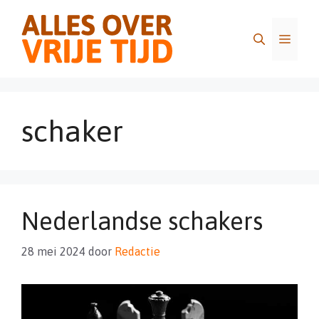
Ga
naar
Menu
de
inhoud
schaker
Nederlandse schakers
28 mei 2024
door
Redactie