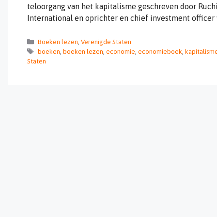
teloorgang van het kapitalisme geschreven door Ruchi
International en oprichter en chief investment officer
Categorieën
Boeken lezen
,
Verenigde Staten
Tags
boeken
,
boeken lezen
,
economie
,
economieboek
,
kapitalism
Staten