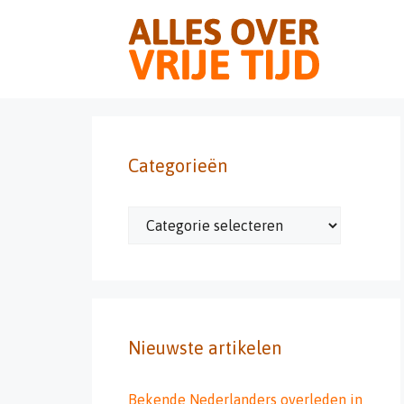
Ga
naar
de
inhoud
Categorieën
Categorieën
Nieuwste artikelen
Bekende Nederlanders overleden in