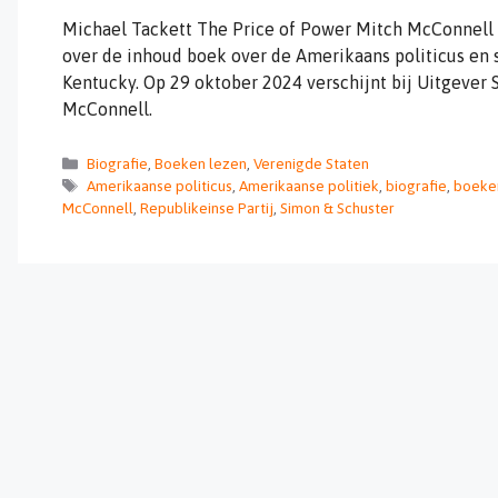
Michael Tackett The Price of Power Mitch McConnell b
over de inhoud boek over de Amerikaans politicus en 
Kentucky. Op 29 oktober 2024 verschijnt bij Uitgever 
McConnell.
Categorieën
Biografie
,
Boeken lezen
,
Verenigde Staten
Tags
Amerikaanse politicus
,
Amerikaanse politiek
,
biografie
,
boeke
McConnell
,
Republikeinse Partij
,
Simon & Schuster