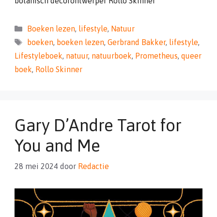
botanisch decorontwerper Rollo Skinner
Categorieën
Boeken lezen
,
lifestyle
,
Natuur
Tags
boeken
,
boeken lezen
,
Gerbrand Bakker
,
lifestyle
,
Lifestyleboek
,
natuur
,
natuurboek
,
Prometheus
,
queer
boek
,
Rollo Skinner
Gary D’Andre Tarot for
You and Me
28 mei 2024
door
Redactie