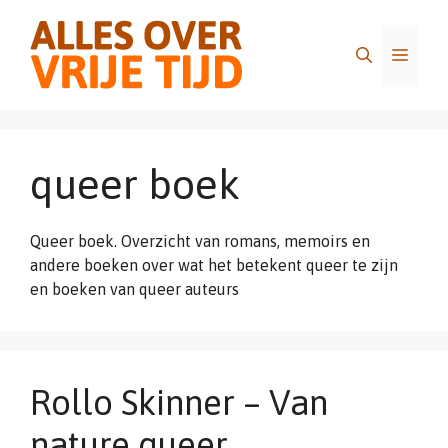
Ga
naar
Menu
de
inhoud
queer boek
Queer boek. Overzicht van romans, memoirs en
andere boeken over wat het betekent queer te zijn
en boeken van queer auteurs
Rollo Skinner – Van
nature queer