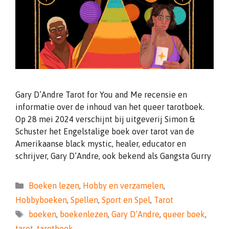
Gary D’Andre Tarot for You and Me recensie en
informatie over de inhoud van het queer tarotboek.
Op 28 mei 2024 verschijnt bij uitgeverij Simon &
Schuster het Engelstalige boek over tarot van de
Amerikaanse black mystic, healer, educator en
schrijver, Gary D’Andre, ook bekend als Gangsta Gurry
Categorieën
Boeken lezen
,
Hobby en verzamelen
,
Hobbyboeken
,
Spellen
,
Sport en Spel
,
Tarot
Tags
boeken
,
boekenlezen
,
Gary D’Andre
,
queer boek
,
tarot
,
tarotboek