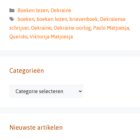
Categorieën
Boeken lezen
,
Oekraïne
Tags
boeken
,
boeken lezen
,
brievenboek
,
Oekraïense
schrijver
,
Oekraïne
,
Oekraïne-oorlog
,
Pavlo Matjoesja
,
Querido
,
Viktorija Matjoesja
Categorieën
Categorieën
Nieuwste artikelen