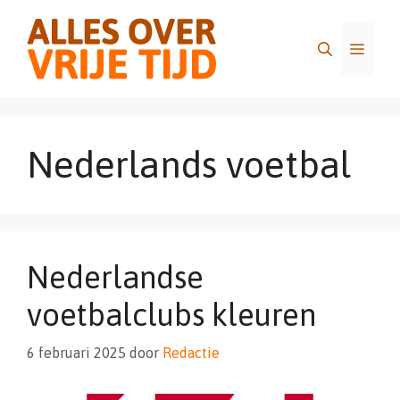
Ga
naar
Menu
de
inhoud
Nederlands voetbal
Nederlandse
voetbalclubs kleuren
6 februari 2025
door
Redactie