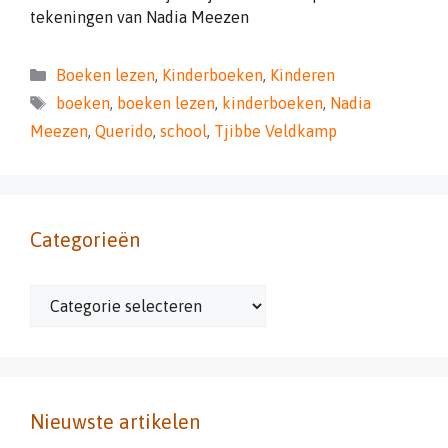
tekeningen van Nadia Meezen
Categorieën
Boeken lezen
,
Kinderboeken
,
Kinderen
Tags
boeken
,
boeken lezen
,
kinderboeken
,
Nadia
Meezen
,
Querido
,
school
,
Tjibbe Veldkamp
Categorieën
Categorieën
Nieuwste artikelen