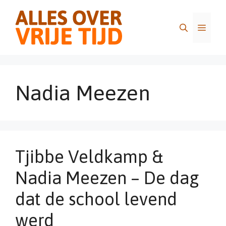
Ga
naar
Menu
de
inhoud
Nadia Meezen
Tjibbe Veldkamp &
Nadia Meezen – De dag
dat de school levend
werd