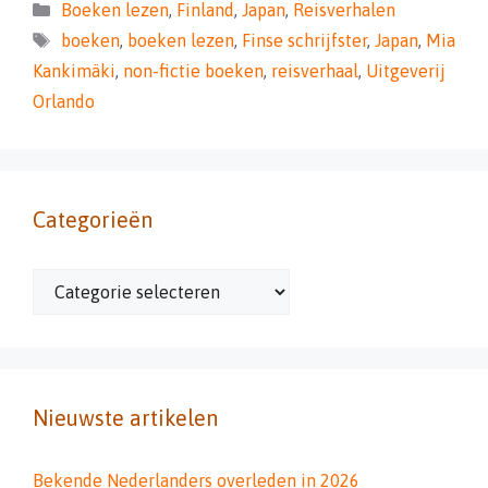
Categorieën
Boeken lezen
,
Finland
,
Japan
,
Reisverhalen
Tags
boeken
,
boeken lezen
,
Finse schrijfster
,
Japan
,
Mia
Kankimäki
,
non-fictie boeken
,
reisverhaal
,
Uitgeverij
Orlando
Categorieën
Categorieën
Nieuwste artikelen
Bekende Nederlanders overleden in 2026