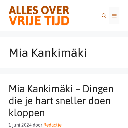
Ga
naar
Menu
de
inhoud
Mia Kankimäki
Mia Kankimäki – Dingen
die je hart sneller doen
kloppen
1 juni 2024
door
Redactie