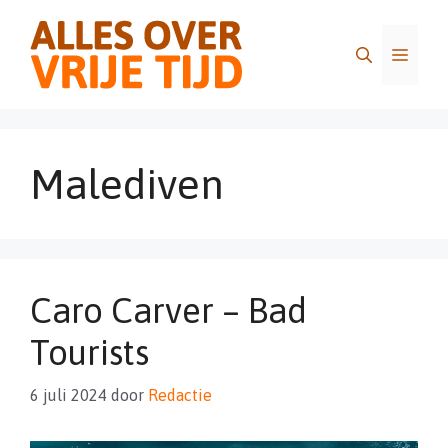
Ga
naar
Menu
de
inhoud
Malediven
Caro Carver – Bad
Tourists
6 juli 2024
door
Redactie