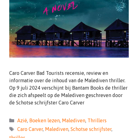
Caro Carver Bad Tourists recensie, review en
informatie over de inhoud van de Malediven thriller.
Op 9 juli 2024 verschijnt bij Bantam Books de thriller
die zich afspeelt op de Malediven geschreven door
de Schotse schrijfster Caro Carver
Categorieën
Azië
,
Boeken lezen
,
Malediven
,
Thrillers
Tags
Caro Carver
,
Malediven
,
Schotse schrijfster
,
thriller