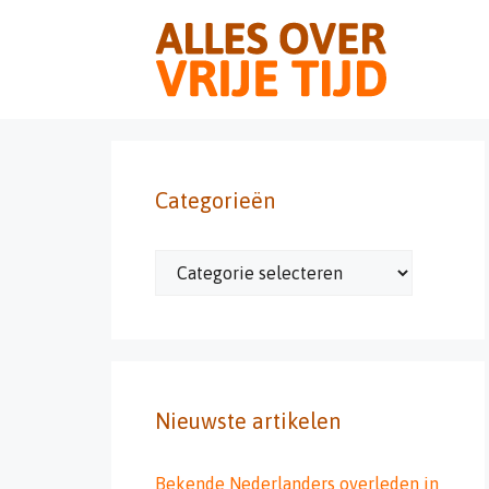
Ga
naar
de
inhoud
Categorieën
Categorieën
Nieuwste artikelen
Bekende Nederlanders overleden in