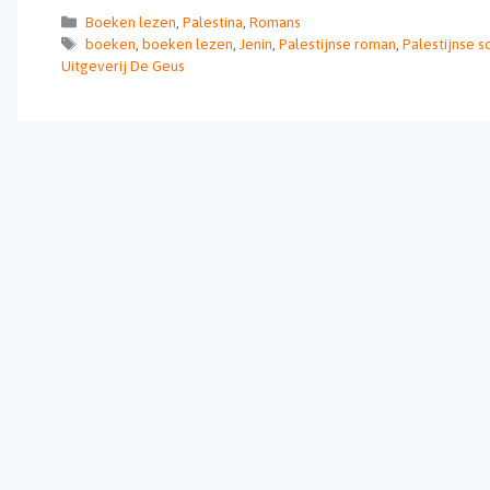
Categorieën
Boeken lezen
,
Palestina
,
Romans
Tags
boeken
,
boeken lezen
,
Jenin
,
Palestijnse roman
,
Palestijnse sc
Uitgeverij De Geus