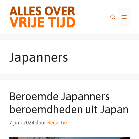
Ga
naar
Menu
de
inhoud
Japanners
Beroemde Japanners
beroemdheden uit Japan
7 juni 2024
door
Redactie