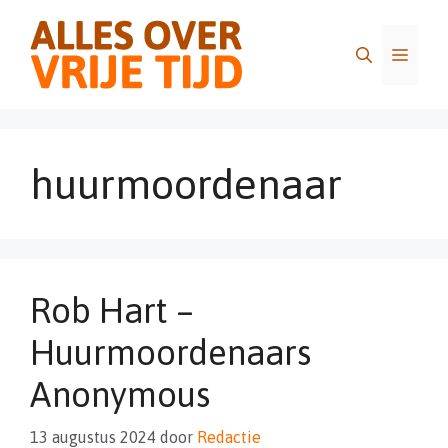
Ga
naar
Menu
de
inhoud
huurmoordenaar
Rob Hart –
Huurmoordenaars
Anonymous
13 augustus 2024
door
Redactie