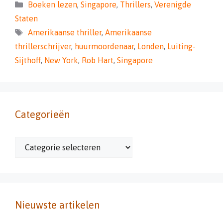
Categorieën
Boeken lezen
,
Singapore
,
Thrillers
,
Verenigde
Staten
Tags
Amerikaanse thriller
,
Amerikaanse
thrillerschrijver
,
huurmoordenaar
,
Londen
,
Luiting-
Sijthoff
,
New York
,
Rob Hart
,
Singapore
Categorieën
Categorieën
Nieuwste artikelen