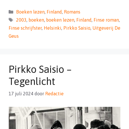
Categorieën
Boeken lezen
,
Finland
,
Romans
Tags
2003
,
boeken
,
boeken lezen
,
Finland
,
Finse roman
,
Finse schrijfster
,
Helsinki
,
Pirkko Saisio
,
Uitgeverij De
Geus
Pirkko Saisio –
Tegenlicht
17 juli 2024
door
Redactie