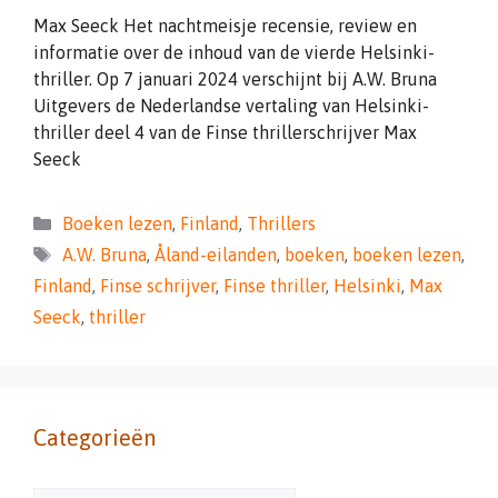
Max Seeck Het nachtmeisje recensie, review en
informatie over de inhoud van de vierde Helsinki-
thriller. Op 7 januari 2024 verschijnt bij A.W. Bruna
Uitgevers de Nederlandse vertaling van Helsinki-
thriller deel 4 van de Finse thrillerschrijver Max
Seeck
Categorieën
Boeken lezen
,
Finland
,
Thrillers
Tags
A.W. Bruna
,
Åland-eilanden
,
boeken
,
boeken lezen
,
Finland
,
Finse schrijver
,
Finse thriller
,
Helsinki
,
Max
Seeck
,
thriller
Categorieën